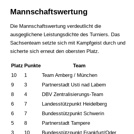
Mannschaftswertung
Die Mannschaftswertung verdeutlicht die
ausgeglichene Leistungsdichte des Turniers. Das
Sachsenteam setzte sich mit Kampfgeist durch und
sicherte sich erneut den obersten Platz.
Platz
Punkte
Team
10
1
Team Amberg / München
9
3
Partnerstadt Usti nad Labem
8
4
DBV Zentralisierungs-Team
6
7
Landesstützpunkt Heidelberg
6
7
Bundesstützpunkt Schwerin
5
8
Partnerstadt Tampere
3
10
Bundesstützpunkt Frankfurt/Oder